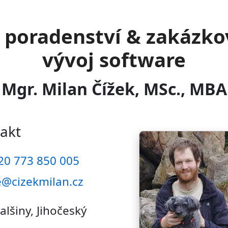
T poradenství & zakázko
vývoj software
Mgr. Milan Čížek, MSc., MBA
akt
20 773 850 005
@cizekmilan.cz
alšiny, Jihočeský