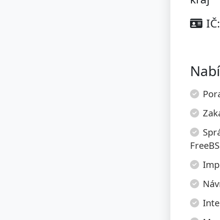
IČ
Nabí
Pora
Zak
Spr
FreeBS
Imp
Návr
Inte