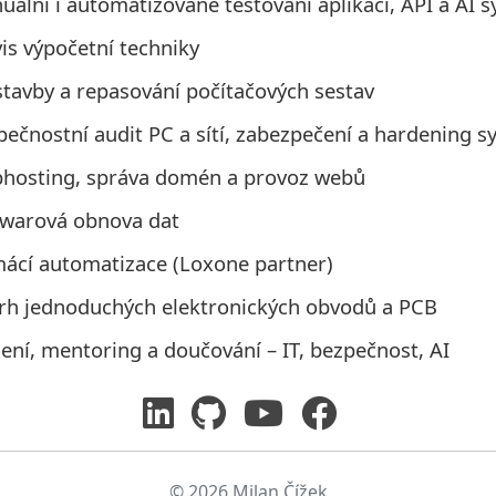
ální i automatizované testování aplikací, API a AI 
is výpočetní techniky
stavby a repasování počítačových sestav
pečnostní audit PC a sítí, zabezpečení a hardening 
hosting, správa domén a provoz webů
twarová obnova dat
ácí automatizace (Loxone partner)
rh jednoduchých elektronických obvodů a PCB
ení, mentoring a doučování – IT, bezpečnost, AI
© 2026 Milan Čížek