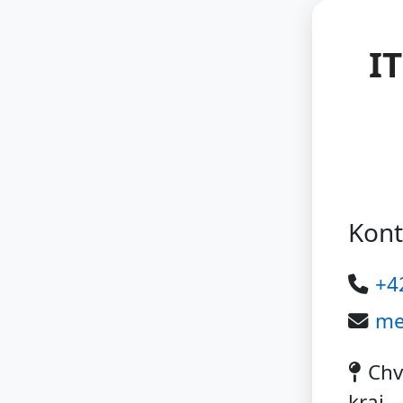
I
Kont
+4
me
Chv
kraj