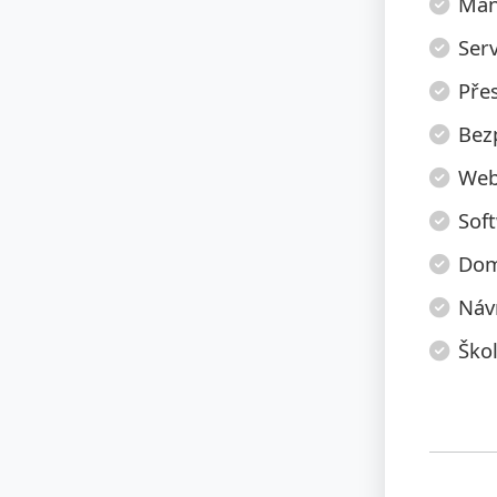
Manu
Serv
Pře
Bez
Web
Sof
Dom
Náv
Škol