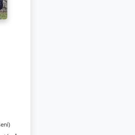
šení)