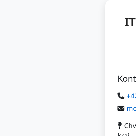
I
Kont
+4
me
Chv
kraj