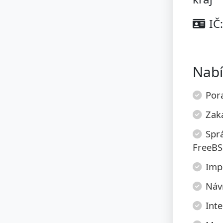
IČ
Nabí
Pora
Zak
Spr
FreeBS
Imp
Návr
Inte