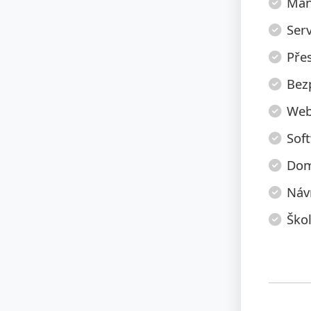
Manu
Serv
Pře
Bez
Web
Sof
Dom
Náv
Škol