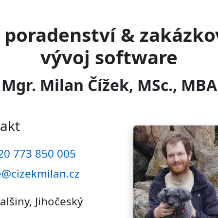
T poradenství & zakázko
vývoj software
Mgr. Milan Čížek, MSc., MBA
akt
20 773 850 005
@cizekmilan.cz
alšiny, Jihočeský