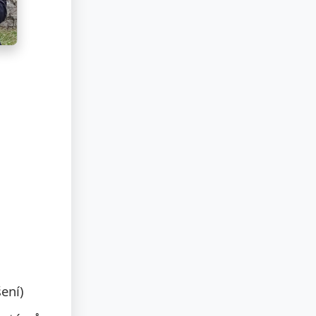
šení)