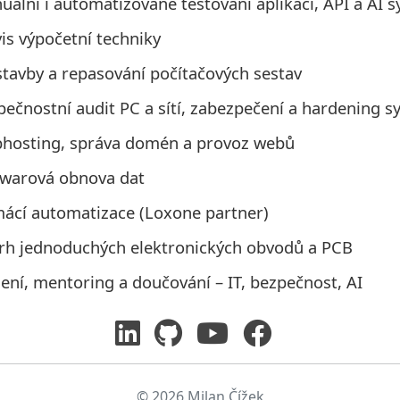
ální i automatizované testování aplikací, API a AI 
is výpočetní techniky
stavby a repasování počítačových sestav
pečnostní audit PC a sítí, zabezpečení a hardening 
hosting, správa domén a provoz webů
twarová obnova dat
ácí automatizace (Loxone partner)
rh jednoduchých elektronických obvodů a PCB
ení, mentoring a doučování – IT, bezpečnost, AI
© 2026 Milan Čížek