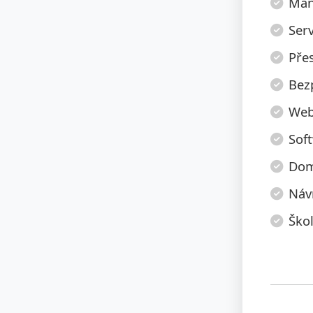
Manu
Serv
Pře
Bez
Web
Sof
Dom
Náv
Škol