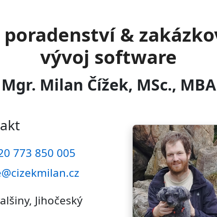
T poradenství & zakázko
vývoj software
Mgr. Milan Čížek, MSc., MBA
akt
20 773 850 005
@cizekmilan.cz
alšiny, Jihočeský