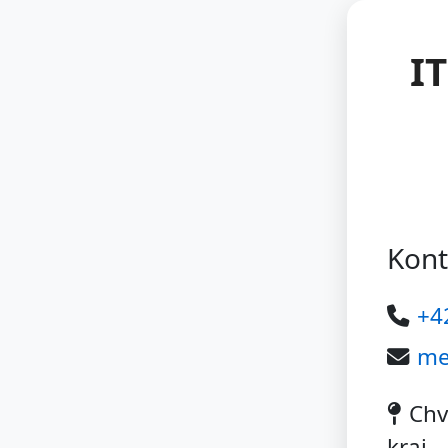
I
Kont
+4
me
Chv
kraj