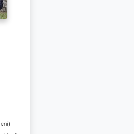
šení)