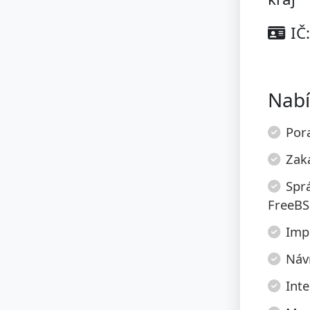
IČ
Nabí
Pora
Zak
Spr
FreeBS
Imp
Návr
Inte