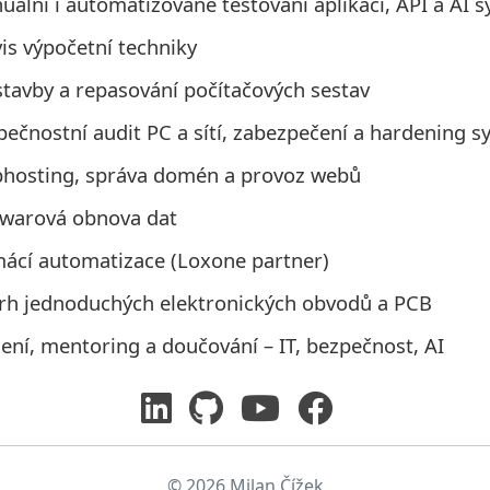
ální i automatizované testování aplikací, API a AI 
is výpočetní techniky
stavby a repasování počítačových sestav
pečnostní audit PC a sítí, zabezpečení a hardening 
hosting, správa domén a provoz webů
twarová obnova dat
ácí automatizace (Loxone partner)
rh jednoduchých elektronických obvodů a PCB
ení, mentoring a doučování – IT, bezpečnost, AI
© 2026 Milan Čížek