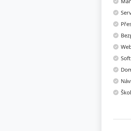
Manu
Serv
Pře
Bez
Web
Sof
Dom
Náv
Škol