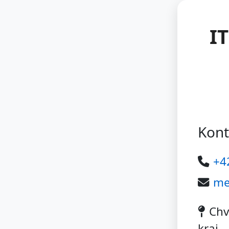
I
Kont
+4
me
Chv
kraj