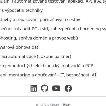
ální i automatizované testování aplikací, API a AI 
is výpočetní techniky
stavby a repasování počítačových sestav
pečnostní audit PC a sítí, zabezpečení a hardening 
hosting, správa domén a provoz webů
twarová obnova dat
ácí automatizace (Loxone partner)
rh jednoduchých elektronických obvodů a PCB
ení, mentoring a doučování – IT, bezpečnost, AI
© 2026 Milan Čížek