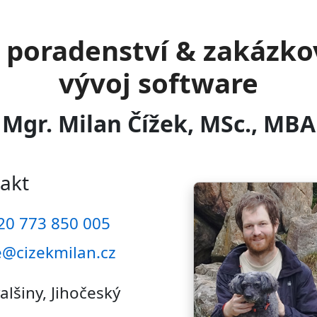
T poradenství & zakázko
vývoj software
Mgr. Milan Čížek, MSc., MBA
akt
20 773 850 005
@cizekmilan.cz
alšiny, Jihočeský