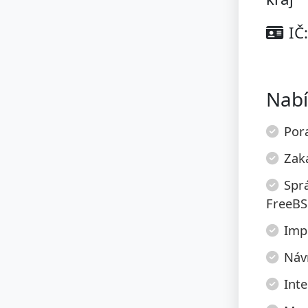
IČ
Nabí
Pora
Zak
Spr
FreeBS
Imp
Návr
Inte