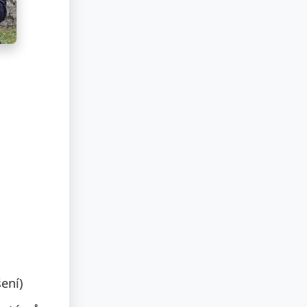
šení)