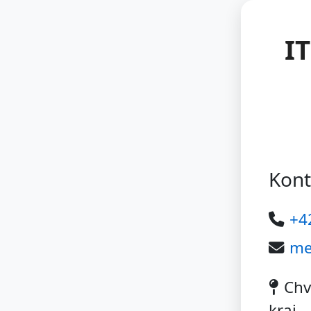
I
Kont
+4
me
Chv
kraj