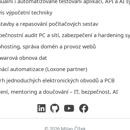
ální i automatizované testování aplikací, API a AI 
is výpočetní techniky
stavby a repasování počítačových sestav
pečnostní audit PC a sítí, zabezpečení a hardening 
hosting, správa domén a provoz webů
twarová obnova dat
ácí automatizace (Loxone partner)
rh jednoduchých elektronických obvodů a PCB
ení, mentoring a doučování – IT, bezpečnost, AI
© 2026 Milan Čížek