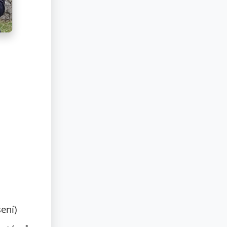
šení)