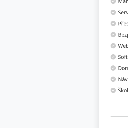
Manu
Serv
Pře
Bez
Web
Sof
Dom
Náv
Škol