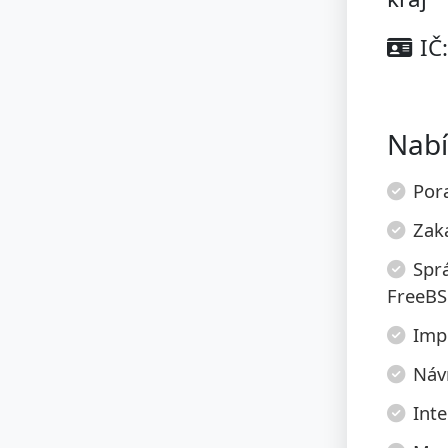
IČ
Nabí
Pora
Zak
Spr
FreeBS
Imp
Návr
Inte