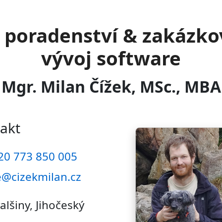
T poradenství & zakázko
vývoj software
Mgr. Milan Čížek, MSc., MBA
akt
20 773 850 005
@cizekmilan.cz
alšiny, Jihočeský